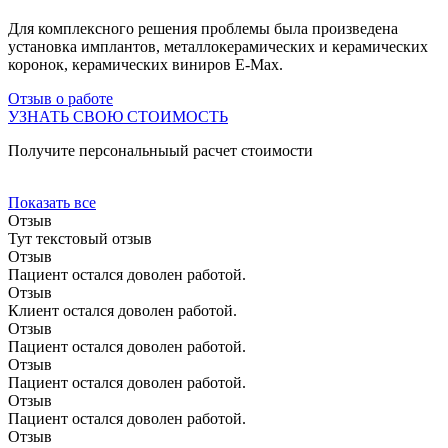
р
Для комплексного решения проблемы была произведена
м
установка имплантов, металлокерамических и керамических
з
коронок, керамических виниров E-Max.
О
Отзыв о работе
УЗНАТЬ СВОЮ СТОИМОСТЬ
П
Получите персональныый расчет стоимости
Показать все
Отзыв
Тут текстовый отзыв
Отзыв
Пациент остался доволен работой.
Отзыв
Клиент остался доволен работой.
Отзыв
Пациент остался доволен работой.
Отзыв
Пациент остался доволен работой.
Отзыв
Пациент остался доволен работой.
Отзыв