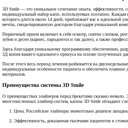
3D Smile — это уникальное сочетание опыта, эффективности, 
индивидуальный набор капп, используемых поэтапно. Каждая 
которого длится около 14 дней, приближает вас к идеальной у
мечты, смоделированную доктором благодаря уникальной ко
Первичный прием включает в себя осмотр, снятие слепков, рен
зубов и десен (кариес, пародонтоз и так далее), а также проф
Здесь благодаря уникальному программному обеспечению, раз
3Д копия вашего идеального прикуса на основе полученных да
После этого весь период лечения разбивается на двухнедельны
индивидуальные особенности пациента и обеспечить плавное 
материалов.
Преимущества системы 3D Smile
О преимуществах элайнеров перед брекетами сказано немало. Э
многочисленных элайнер-систем, каппы 3D Smile обладают с
Цена. Российские элайнеры значительно дешевле западны
Эффективность, доказанная тысячами пациентов и стома