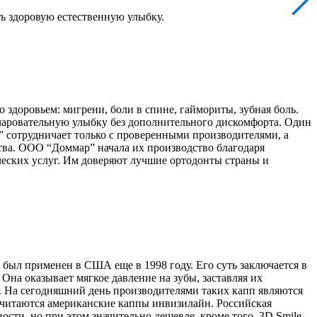
К
ь здоровую естественную улыбку.
У
 здоровьем: мигрени, боли в спине, гаймориты, зубная боль.
очаровательную улыбку без дополнительного дискомфорта. Один
” сотрудничает только с проверенными производителями, а
тва. ООО “Доммар” начала их производство благодаря
ческих услуг. Им доверяют лучшие ортодонты страны и
был применен в США еще в 1998 году. Его суть заключается в
Она оказывает мягкое давление на зубы, заставляя их
. На сегодняшний день производителями таких капп являются
считаются американские каппы инвизилайн. Российская
ности, но при этом значительно дешевле. кроме того, 3D Smile