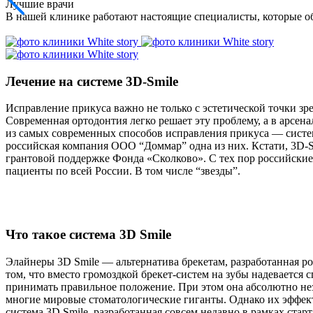
Лучшие врачи
В нашей клинике работают настоящие специалисты, которые об
Лечение на системе 3D-Smile
Исправление прикуса важно не только с эстетической точки зр
Современная ортодонтия легко решает эту проблему, а в арсе
из самых современных способов исправления прикуса — систем
российская компания ООО “Доммар” одна из них. Кстати, 3D-S
грантовой поддержке Фонда «Сколково». С тех пор российские
пациенты по всей России. В том числе “звезды”.
Что такое система 3D Smile
Элайнеры 3D Smile — альтернатива брекетам, разработанная р
том, что вместо громоздкой брекет-систем на зубы надевается 
принимать правильное положение. При этом она абсолютно не
многие мировые стоматологические гиганты. Однако их эффект
система 3D Smile, разработанная совсем недавно в рамках старт