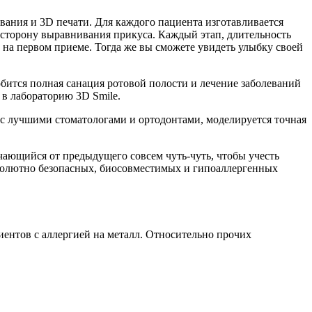
ания и 3D печати. ​Для каждого пациента изготавливается
 сторону выравнивания прикуса. Каждый этап, длительность
е на первом приеме. Тогда же вы сможете увидеть улыбку своей
бится полная санация ротовой полости и лечение заболеваний
я в лабораторию 3D Smile.
с лучшими стоматологами и ортодонтами, моделируется точная
.
ичающийся от предыдущего совсем чуть-чуть, чтобы учесть
бсолютно безопасных, биосовместимых и гипоаллергенных
иентов с аллергией на металл. Относительно прочих