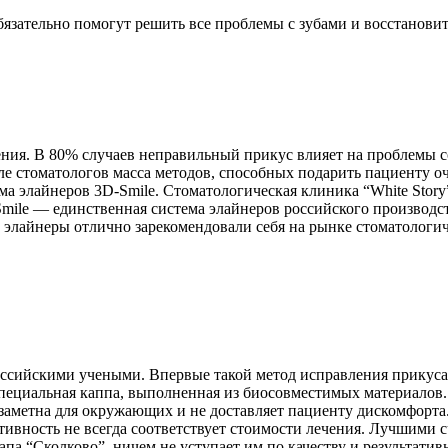
язательно помогут решить все проблемы с зубами и восстановит
ения. В 80% случаев неправильный прикус влияет на проблемы со
нале стоматологов масса методов, способных подарить пациенту 
а элайнеров 3D-Smile. Стоматологическая клиника “White Story
mile — единственная система элайнеров российского производс
 элайнеры отлично зарекомендовали себя на рынке стоматологи
оссийскими учеными. Впервые такой метод исправления прикуса 
специальная каппа, выполненная из биосовместимых материалов. 
заметна для окружающих и не доставляет пациенту дискомфорта
ивность не всегда соответствует стоимости лечения. Лучшими 
апа “Сколково”, ничем не уступает им по качеству и результатив