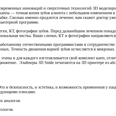
современных инноваций и сверхточных технологий 3D моделиров
каппа — точная копия зубов клиента с небольшим изменением в
лыбке. Сколько именно продлится лечение, вам скажет доктор уж
мпьютерной программе.
тген, КТ, фотографии зубов. Перед дальнейшим лечением понадо
ессиональная чистка. Ваши слепки, КТ и фотографии направляютс
работанному отечественными программистами в сотрудничестве 
нных. Точность движения корней зубов исчисляется в микронах
е этапы и для каждого изготавливается свой комплект капп, отл
движение. Элайнеры 3D Smile печатаются на 3D принтере из а
то и безопасность, и эстетика, и возможность применения у пац
ледующими плюсами:
х аналогов.
тологов.